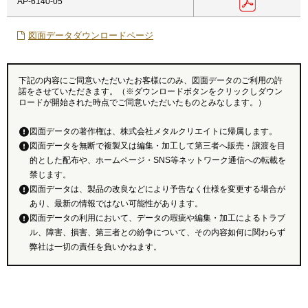
AP-6140-05
図面データダウンロードページ
下記の内容にご同意いただいたお客様にのみ、図面データのご利用の許
諾をさせていただきます。（※ダウンロードボタンをクリックしダウン
ロードが開始された時点でご同意いただいたものとみなします。）
図面データの著作権は、株式会社メタルクリエイトに帰属します。
図面データを無断で複製又は編集・加工して第三者へ販売・譲渡を目
的とした配布や、ホームページ・SNS等ネットワーク通信への転載を
禁じます。
図面データは、製品の改良などにより予告なく仕様を変更する場合が
あり、最新の情報ではない可能性があります。
図面データの利用において、データの瑕疵や編集・加工によるトラブ
ル、障害、損害、第三者との紛争について、その内容如何に関わらず
弊社は一切の責任を負いかねます。