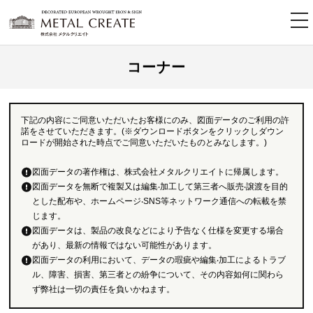
tog
nav
コーナー
下記の内容にご同意いただいたお客様にのみ、図面データのご利用の許
諾をさせていただきます。(※ダウンロードボタンをクリックしダウン
ロードが開始された時点でご同意いただいたものとみなします。)
図面データの著作権は、株式会社メタルクリエイトに帰属します。
図面データを無断で複製又は編集‧加工して第三者へ販売‧譲渡を目的
とした配布や、ホームページ‧SNS等ネットワーク通信への転載を禁
じます。
図面データは、製品の改良などにより予告なく仕様を変更する場合
があり、最新の情報ではない可能性があります。
図面データの利用において、データの瑕疵や編集‧加工によるトラブ
ル、障害、損害、第三者との紛争について、その内容如何に関わら
ず弊社は一切の責任を負いかねます。