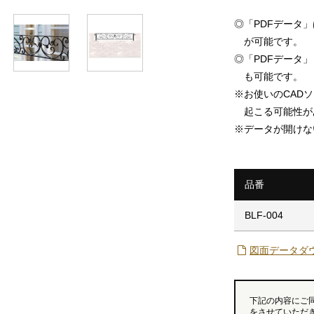
◎
「PDFデータ
が可能です。
◎
「PDFデータ」「
も可能です。
※
お使いのCAD
起こる可能性が
※
データが開けな
品番
BLF-004
図面データダ
下記の内容にご
をさせていただ