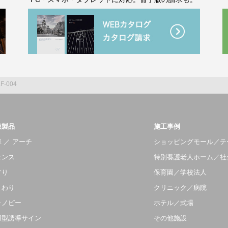
F-004
扱製品
施工事例
 ／ アーチ
ショッピングモール／テ
ェンス
特別養護老人ホーム／社
すり
保育園／学校法人
まわり
クリニック／病院
ャノピー
ホテル／式場
羽型誘導サイン
その他施設