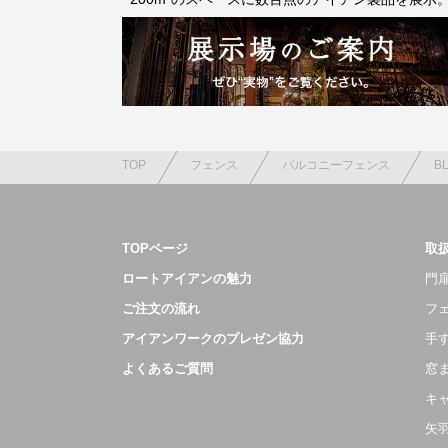
TOP
フェンス
バルコニーフェンス
BL
TOPページ
取
ロートアイアンの魅力
門扉
ご注文の流れ
フ
アイアンワークのプレゼン協力
手
よくあるご質問
窓
キ
矢