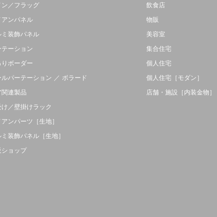
イン／フラッグ
飲食店
イアンパネル
物販
ルミ装飾パネル
美容室
ーテーション
集合住宅
吊りボーダー
個人住宅
ールパーテーション ／ ボラード
個人住宅［モダン］
ア関連製品
店舗・施設［内装金物］
受け／壁掛けラック
イアンパーツ［生地］
ルミ装飾パネル［生地］
販ショップ