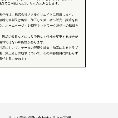
時点でご同意いただいたものとみなします。）
著作権は、株式会社メタルクリエイトに帰属します。
無断で複製又は編集・加工して第三者へ販売・譲渡を目
や、ホームページ・SNS等ネットワーク通信への転載を
、製品の改良などにより予告なく仕様を変更する場合が
情報ではない可能性があります。
利用において、データの瑕疵や編集・加工によるトラブ
害、第三者との紛争について、その内容如何に関わらず
責任を負いかねます。
リスト表示で問い合わせ・注文が可能。