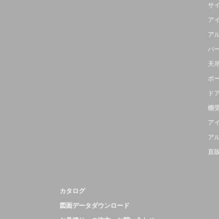
サ
ア
ア
パ
天
ポ
ド
棚
ア
ア
直
カタログ
図面データダウンロード