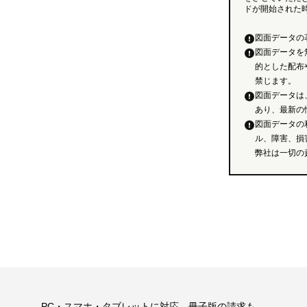
ドが開始された
図面データの
図面データを
的とした配布
禁じます。
図面データは
あり、最新の
図面データの
ル、障害、損
弊社は一切の
。
PC・スマホ・タブレットに対応。冊子版の請求も。