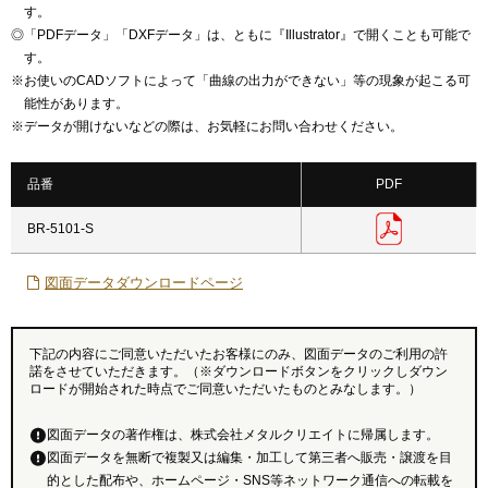
す。
◎
「PDFデータ」「DXFデータ」は、ともに『Illustrator』で開くことも可能で
す。
※
お使いのCADソフトによって「曲線の出力ができない」等の現象が起こる可
能性があります。
※
データが開けないなどの際は、お気軽にお問い合わせください。
品番
PDF
BR-5101-S
図面データダウンロードページ
下記の内容にご同意いただいたお客様にのみ、図面データのご利用の許
諾をさせていただきます。（※ダウンロードボタンをクリックしダウン
ロードが開始された時点でご同意いただいたものとみなします。）
図面データの著作権は、株式会社メタルクリエイトに帰属します。
図面データを無断で複製又は編集・加工して第三者へ販売・譲渡を目
的とした配布や、ホームページ・SNS等ネットワーク通信への転載を