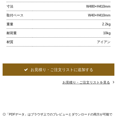
寸法
W480×H410mm
取付ベース
W40×H410mm
重量
2.2kg
耐荷重
10kg
材質
アイアン
お見積り・ご注文リストに追加する
お見積り・ご注文リストを見る
◎
「PDFデータ」はブラウザ上でのプレビューとダウンロードの両方が可能で