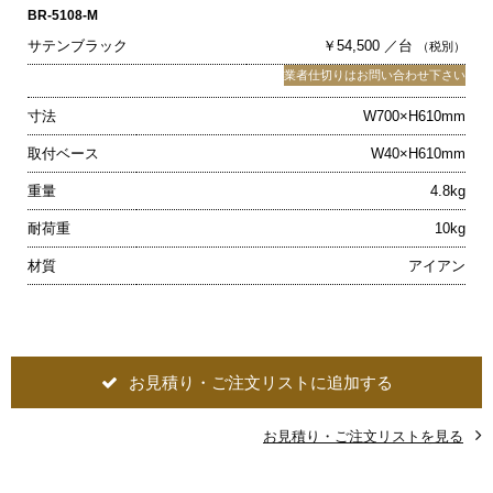
BR-5108-M
サテンブラック
￥54,500 ／台
（税別）
業者仕切りはお問い合わせ下さい
寸法
W700×H610mm
取付ベース
W40×H610mm
重量
4.8kg
耐荷重
10kg
材質
アイアン
お見積り・ご注文リストに追加する
お見積り・ご注文リストを見る