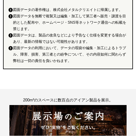
図面データの著作権は、株式会社メタルクリエイトに帰属します。
図面データを無断で複製又は編集・加工して第三者へ販売・譲渡を目
的とした配布や、ホームページ・SNS等ネットワーク通信への転載を
禁じます。
図面データは、製品の改良などにより予告なく仕様を変更する場合が
あり、最新の情報ではない可能性があります。
図面データの利用において、データの瑕疵や編集・加工によるトラブ
ル、障害、損害、第三者との紛争について、その内容如何に関わらず
弊社は一切の責任を負いかねます。
200m²のスペースに数百点のアイアン製品を展示。