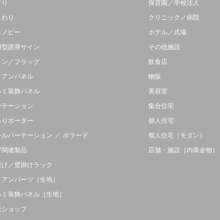
すり
保育園／学校法人
まわり
クリニック／病院
ャノピー
ホテル／式場
羽型誘導サイン
その他施設
イン／フラッグ
飲食店
イアンパネル
物販
ルミ装飾パネル
美容室
ーテーション
集合住宅
吊りボーダー
個人住宅
ールパーテーション ／ ボラード
個人住宅［モダン］
ア関連製品
店舗・施設［内装金物］
受け／壁掛けラック
イアンパーツ［生地］
ルミ装飾パネル［生地］
販ショップ