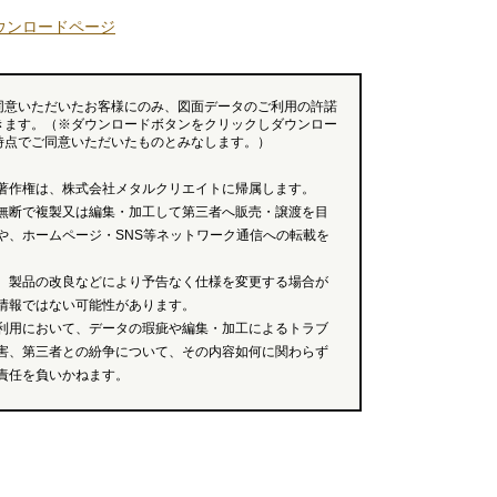
ウンロードページ
同意いただいたお客様にのみ、図面データのご利用の許諾
きます。（※ダウンロードボタンをクリックしダウンロー
時点でご同意いただいたものとみなします。）
著作権は、株式会社メタルクリエイトに帰属します。
無断で複製又は編集・加工して第三者へ販売・譲渡を目
や、ホームページ・SNS等ネットワーク通信への転載を
、製品の改良などにより予告なく仕様を変更する場合が
情報ではない可能性があります。
利用において、データの瑕疵や編集・加工によるトラブ
害、第三者との紛争について、その内容如何に関わらず
責任を負いかねます。