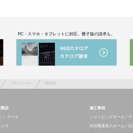
。
PC・スマホ・タブレットに対応。冊子版の請求も。
フラットバー
FB-01c
扱製品
施工事例
 ／ アーチ
ショッピングモール／テ
ェンス
特別養護老人ホーム／社