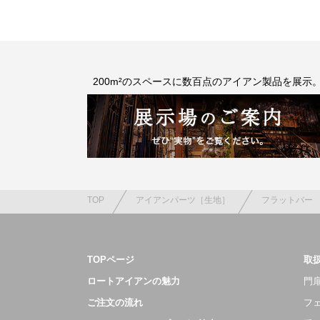
200m²のスペースに数百点のアイアン製品を展示
TOP
アイアンパーツ［生地］
フラットバー
TOPページ
取
ロートアイアンの魅力
門扉
ご注文の流れ
フ