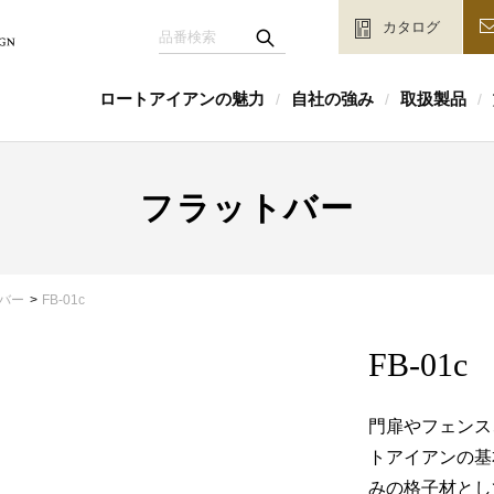
カタログ
ロートアイアンの魅力
自社の強み
取扱製品
/
/
/
フラットバー
バー
FB-01c
FB-01c
門扉やフェンス
トアイアンの基
みの格子材とし