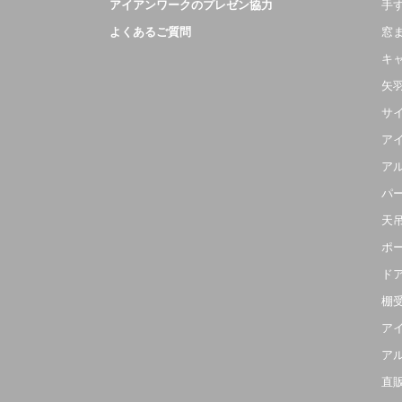
アイアンワークのプレゼン協力
手
よくあるご質問
窓
キ
矢
サ
ア
ア
パ
天
ポ
ド
棚
ア
ア
直