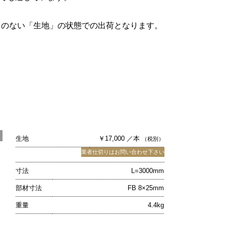
キのない「生地」の状態での出荷となります。
生地
￥17,000 ／本
（税別）
業者仕切りはお問い合わせ下さい
寸法
L=3000mm
部材寸法
FB 8×25mm
重量
4.4kg