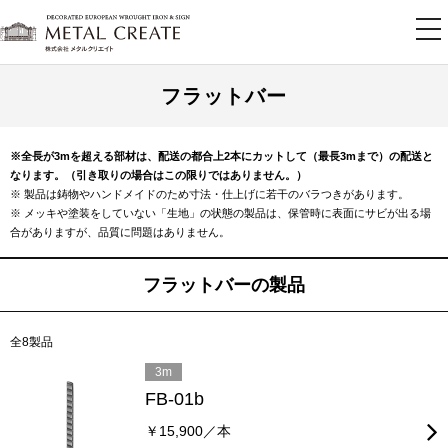
tog
nav
フラットバー
※全長が3mを超える部材は、配送の都合上2本にカットして（最長3mまで）の配送と
なります。（引き取りの場合はこの限りではありません。）
※ 製品は鋳物やハンドメイドのため寸法・仕上げに若干のバラつきがあります。
※ メッキや塗装をしていない「生地」の状態の製品は、保管時に表面にサビが出る場
合がありますが、品質に問題はありません。
フラットバーの製品
全8製品
3m
FB-01b
￥15,900／本