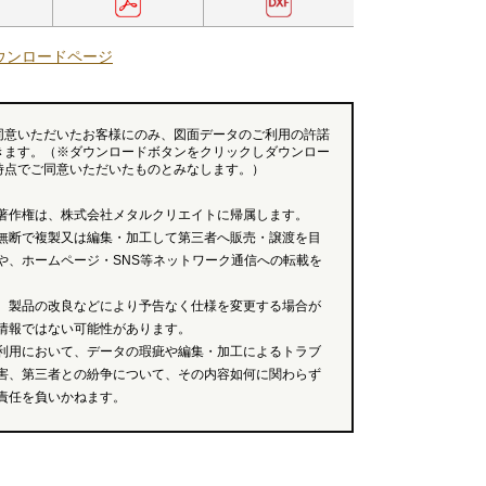
ウンロードページ
同意いただいたお客様にのみ、図面データのご利用の許諾
きます。（※ダウンロードボタンをクリックしダウンロー
時点でご同意いただいたものとみなします。）
著作権は、株式会社メタルクリエイトに帰属します。
無断で複製又は編集・加工して第三者へ販売・譲渡を目
や、ホームページ・SNS等ネットワーク通信への転載を
、製品の改良などにより予告なく仕様を変更する場合が
情報ではない可能性があります。
利用において、データの瑕疵や編集・加工によるトラブ
害、第三者との紛争について、その内容如何に関わらず
責任を負いかねます。