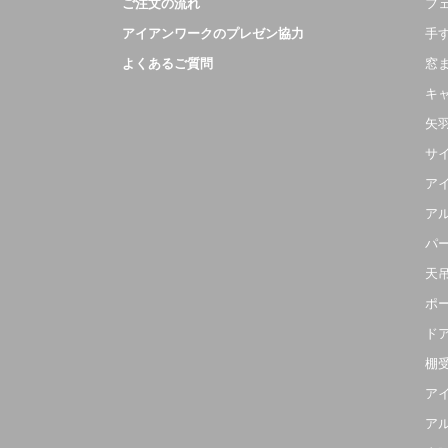
ご注文の流れ
フ
アイアンワークのプレゼン協力
手
よくあるご質問
窓
キ
矢
サ
ア
ア
パ
天
ポ
ド
棚
ア
ア