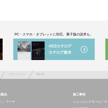
。
PC・スマホ・タブレットに対応。冊子版の請求も。
フラットバー
FB-10
扱製品
施工事例
 ／ アーチ
ショッピングモール／テ