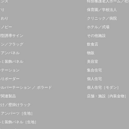
ェンス
特別養護老人ホーム／社
すり
保育園／学校法人
まわり
クリニック／病院
ャノピー
ホテル／式場
羽型誘導サイン
その他施設
イン／フラッグ
飲食店
イアンパネル
物販
ルミ装飾パネル
美容室
ーテーション
集合住宅
吊りボーダー
個人住宅
ールパーテーション ／ ボラード
個人住宅［モダン］
ア関連製品
店舗・施設［内装金物］
受け／壁掛けラック
イアンパーツ［生地］
ルミ装飾パネル［生地］