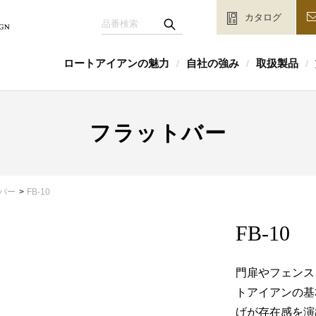
カタログ
ロートアイアンの魅力
自社の強み
取扱製品
/
/
/
フラットバー
バー
FB-10
FB-10
門扉やフェンス
トアイアンの基
げが存在感を演