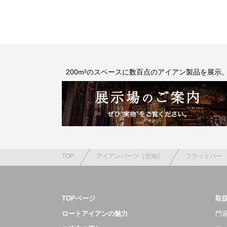
200m²のスペースに数百点のアイアン製品を展示
TOP
アイアンパーツ［生地］
フラットバー
TOPページ
取
ロートアイアンの魅力
門扉