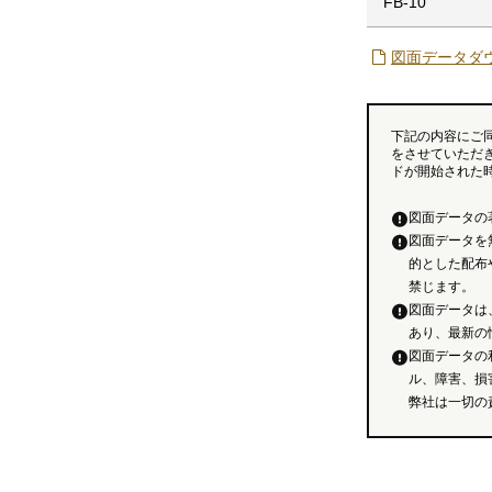
FB-10
図面データダ
下記の内容にご
をさせていただ
ドが開始された
図面データの
図面データを
的とした配布
禁じます。
図面データは
あり、最新の
図面データの
ル、障害、損
弊社は一切の