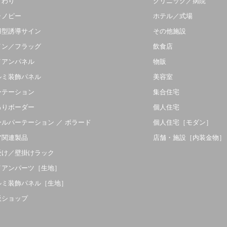
まわり
クリニック／病院
ャノピー
ホテル／式場
羽型誘導サイン
その他施設
イン／フラッグ
飲食店
イアンパネル
物販
ルミ装飾パネル
美容室
ーテーション
集合住宅
吊りボーダー
個人住宅
ールパーテーション ／ ボラード
個人住宅［モダン］
ア関連製品
店舗・施設［内装金物］
受け／壁掛けラック
イアンパーツ［生地］
ルミ装飾パネル［生地］
販ショップ