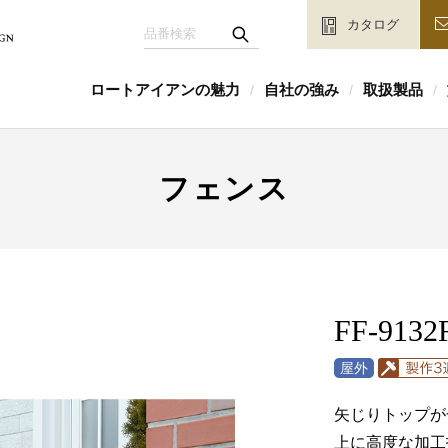
カタログ
ロートアイアンの魅力
自社の強み
取扱製品
/
/
/
フェンス
FF-9132
矢じりトップが
上に高度な加工