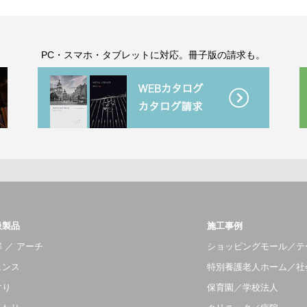
。
PC・スマホ・タブレットに対応。冊子版の請求も。
扱製品
施工事例
 ／ アーチ
ショッピングモール／テ
ェンス
特別養護老人ホーム／社
すり
保育園／学校法人