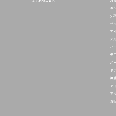
よくあるご質問
窓
キ
矢
サ
ア
ア
パ
天
ポ
ド
棚
ア
ア
直