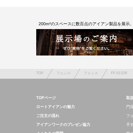
200m²のスペースに数百点のアイアン製品を展示
TOP
フェンス
フェンス
FF-9132R
TOPページ
取
ロートアイアンの魅力
門扉
ご注文の流れ
フ
アイアンワークのプレゼン協力
手