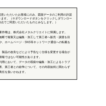
同意いただいたお客様にのみ、図面データのご利用の許諾
きます。（※ダウンロードボタンをクリックしダウンロー
時点でご同意いただいたものとみなします。）
著作権は、株式会社メタルクリエイトに帰属します。
無断で複製又は編集・加工して第三者へ販売・譲渡を目
や、ホームページ・SNS等ネットワーク通信への転載を
、製品の改良などにより予告なく仕様を変更する場合が
情報ではない可能性があります。
利用において、データの瑕疵や編集・加工によるトラブ
害、第三者との紛争について、その内容如何に関わらず
責任を負いかねます。