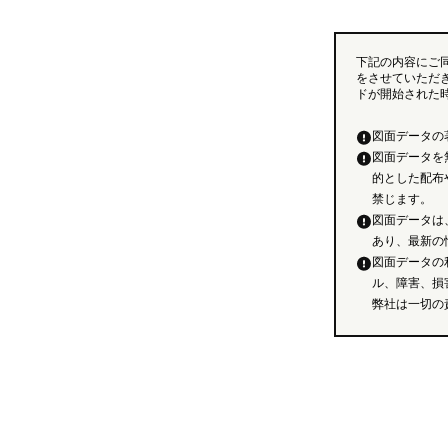
下記の内容にご
をさせていただ
ドが開始された
図面データの
図面データを
的とした配布
禁じます。
図面データは
あり、最新の
図面データの
ル、障害、損
弊社は一切の