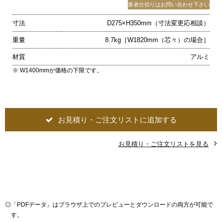
業者仕切りはお問い合わせ下さい
寸法
D275×H350mm（寸法変更応相談）
重量
8.7kg［W1820mm（芯々）の場合］
材質
アルミ
※ W1400mmが価格の下限です。
お見積り・ご注文リストに追加する
お見積り・ご注文リストを見る
◎
「PDFデータ」はブラウザ上でのプレビューとダウンロードの両方が可能で
す。