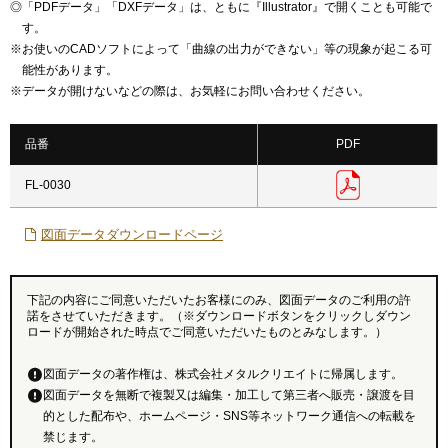
◎
「PDFデータ」「DXFデータ」は、ともに『Illustrator』で開くことも可能で
す。
※
お使いのCADソフトによって「曲線の出力ができない」等の現象が起こる可
能性があります。
※
データが開けないなどの際は、お気軽にお問い合わせください。
品番
PDF
FL-0030
図面データダウンロードページ
下記の内容にご同意いただいたお客様にのみ、図面データのご利用の許
諾をさせていただきます。（※ダウンロードボタンをクリックしダウン
ロードが開始された時点でご同意いただいたものとみなします。）
図面データの著作権は、株式会社メタルクリエイトに帰属します。
図面データを無断で複製又は編集・加工して第三者へ販売・譲渡を目
的とした配布や、ホームページ・SNS等ネットワーク通信への転載を
禁じます。