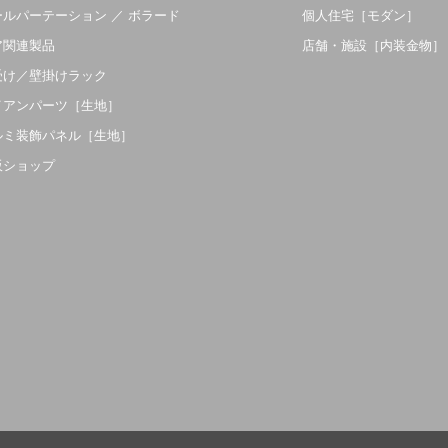
ールパーテーション ／ ボラード
個人住宅［モダン］
ア関連製品
店舗・施設［内装金物］
受け／壁掛けラック
イアンパーツ［生地］
ルミ装飾パネル［生地］
販ショップ