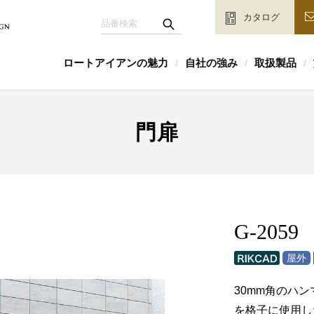
カタログ
ロートアイアンの魅力
自社の強み
取扱製品
/
/
/
門扉
G-2059
30mm角のハ
を格子に使用し