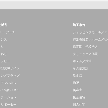
扱製品
施工事例
 ／ アーチ
ショッピングモール／テ
ェンス
特別養護老人ホーム／社
すり
保育園／学校法人
まわり
クリニック／病院
ャノピー
ホテル／式場
羽型誘導サイン
その他施設
イン／フラッグ
飲食店
イアンパネル
物販
ルミ装飾パネル
美容室
ーテーション
集合住宅
吊りボーダー
個人住宅