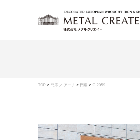
TOP
門扉 ／ アーチ
門扉
G-2059