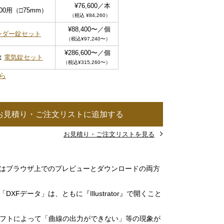
¥76,600／本
000用（□75mm）
（税込 ¥84,260）
¥88,400〜／個
ンダー錠セット
（税込¥97,240〜）
¥286,600〜／個
は
電気錠セット
（税込¥315,260〜）
ら
お見積り・ご注文リストに追加する
お見積り・ご注文リストを見る
」はブラウザ上でのプレビューとダウンロードの両方
DXFデータ」は、ともに『Illustrator』で開くこと
ソフトによって「曲線の出力ができない」等の現象が