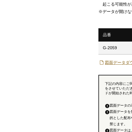
起こる可能性が
※
データが開けな
品番
G-2059
図面データダ
下記の内容にご
をさせていただ
ドが開始された
図面データの
図面データを
的とした配布
禁じます。
図面データは