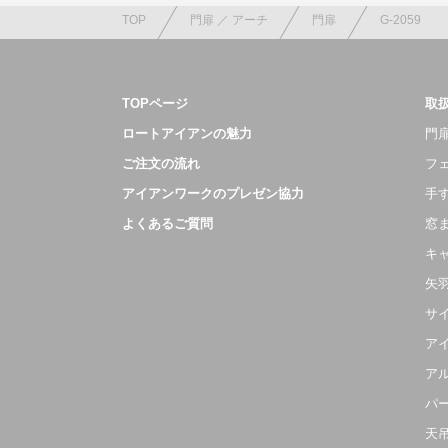
TOP
門扉 ／ アーチ
門扉
G-2059
TOPページ
取
ロートアイアンの魅力
門扉
ご注文の流れ
フ
アイアンワークのプレゼン協力
手
よくあるご質問
窓
キ
矢
サ
ア
ア
パ
天