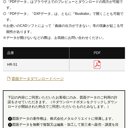
◎
「PDFデータ」はブラウザ上でのプレビューとダウンロードの両方が可能で
す。
◎
「PDFデータ」「DXFデータ」は、ともに『Illustrator』で開くことも可能で
す。
※
お使いのCADソフトによって「曲線の出力ができない」等の現象が起こる可
能性があります。
※
データが開けないなどの際は、お気軽にお問い合わせください。
品番
PDF
HR-51
図面データダウンロードページ
下記の内容にご同意いただいたお客様にのみ、図面データのご利用の許
諾をさせていただきます。（※ダウンロードボタンをクリックしダウン
ロードが開始された時点でご同意いただいたものとみなします。）
図面データの著作権は、株式会社メタルクリエイトに帰属します。
図面データを無断で複製又は編集・加工して第三者へ販売・譲渡を目