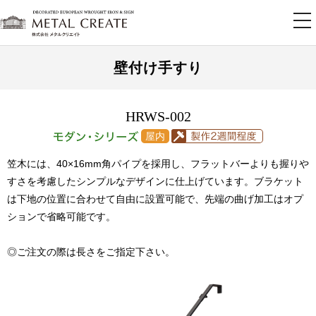
tog
nav
壁付け手すり
HRWS-002
笠木には、40×16mm角パイプを採用し、フラットバーよりも握りや
すさを考慮したシンプルなデザインに仕上げています。ブラケット
は下地の位置に合わせて自由に設置可能で、先端の曲げ加工はオプ
ションで省略可能です。
◎
ご注文の際は長さをご指定下さい。