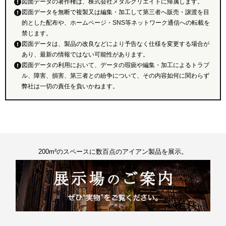
図面データの著作権は、株式会社メタルクリエイトに帰属します。
図面データを無断で複製又は編集・加工して第三者へ販売・譲渡を目
的とした配布や、ホームページ・SNS等ネットワーク通信への転載を
禁じます。
図面データは、製品の改良などにより予告なく仕様を変更する場合が
あり、最新の情報ではない可能性があります。
図面データの利用において、データの瑕疵や編集・加工によるトラブ
ル、障害、損害、第三者との紛争について、その内容如何に関わらず
弊社は一切の責任を負いかねます。
200m²のスペースに数百点のアイアン製品を展示。