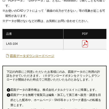
◎
「PDFデータ」「DXFデータ」は、ともに『Illustrator』で開くことも可能で
す。
※
お使いのCADソフトによって「曲線の出力ができない」等の現象が起こる可
能性があります。
※
データが開けないなどの際は、お気軽にお問い合わせください。
品番
PDF
LAS-104
図面データダウンロードページ
下記の内容にご同意いただいたお客様にのみ、図面データのご利用の許
諾をさせていただきます。（※ダウンロードボタンをクリックしダウン
ロードが開始された時点でご同意いただいたものとみなします。）
図面データの著作権は、株式会社メタルクリエイトに帰属します。
図面データを無断で複製又は編集・加工して第三者へ販売・譲渡を目
的とした配布や、ホームページ・SNS等ネットワーク通信への転載を
禁じます。