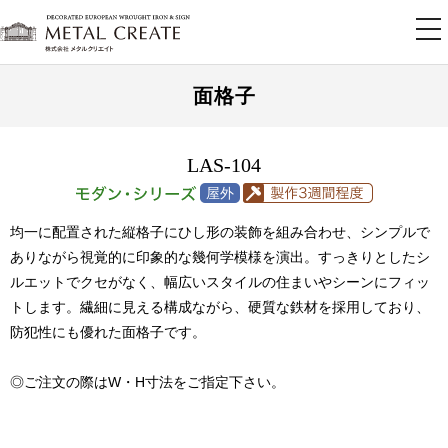
tog
nav
面格子
LAS-104
均一に配置された縦格子にひし形の装飾を組み合わせ、シンプルで
ありながら視覚的に印象的な幾何学模様を演出。すっきりとしたシ
ルエットでクセがなく、幅広いスタイルの住まいやシーンにフィッ
トします。繊細に見える構成ながら、硬質な鉄材を採用しており、
防犯性にも優れた面格子です。
◎ご注文の際はW・H寸法をご指定下さい。