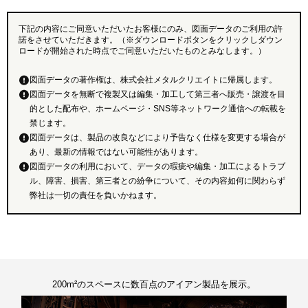
下記の内容にご同意いただいたお客様にのみ、図面データのご利用の許
諾をさせていただきます。（※ダウンロードボタンをクリックしダウン
ロードが開始された時点でご同意いただいたものとみなします。）
図面データの著作権は、株式会社メタルクリエイトに帰属します。
図面データを無断で複製又は編集・加工して第三者へ販売・譲渡を目
的とした配布や、ホームページ・SNS等ネットワーク通信への転載を
禁じます。
図面データは、製品の改良などにより予告なく仕様を変更する場合が
あり、最新の情報ではない可能性があります。
図面データの利用において、データの瑕疵や編集・加工によるトラブ
ル、障害、損害、第三者との紛争について、その内容如何に関わらず
弊社は一切の責任を負いかねます。
200m²のスペースに数百点のアイアン製品を展示。