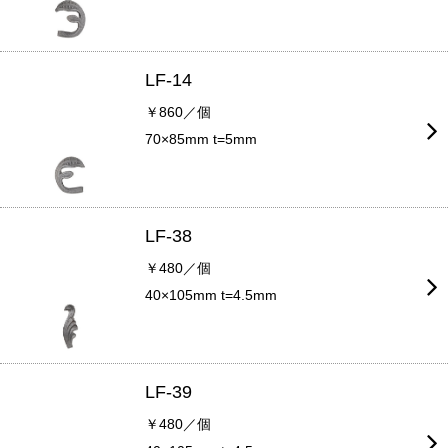
LF-14
￥860／個
70×85mm t=5mm
LF-38
￥480／個
40×105mm t=4.5mm
LF-39
￥480／個