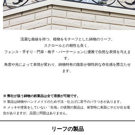
流麗な曲線を持つ、植物をモチーフとした鋳物のリーフ。
スクロールとの相性も良く、
フェンス・手すり・門扉・格子・パーテーションに優雅で自然な表情を与えま
す。
角度や光によって表情が変わり、鋳物特有の陰影が個性的な存在感を際立たせ
ます。
※ 弊社が扱う鋳物の鉄製品は全て溶接が可能です。
※ 製品は鋳物やハンドメイドのため寸法・仕上げに若干のバラつきがあります。
※ メッキや塗装をしていない「生地」の状態の製品は、保管時に表面にサビが出る場
合がありますが、品質に問題はありません。
リーフの製品