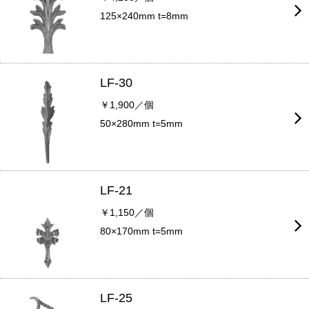
125×240mm t=8mm
LF-30
￥1,900／個
50×280mm t=5mm
LF-21
￥1,150／個
80×170mm t=5mm
LF-25