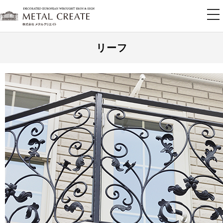
tog
nav
リーフ