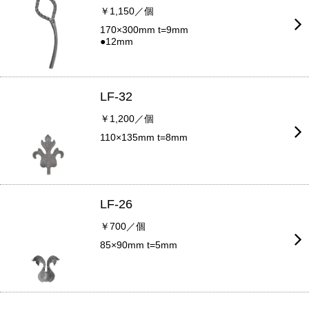
￥1,150／個
170×300mm t=9mm
●12mm
LF-32
￥1,200／個
110×135mm t=8mm
LF-26
￥700／個
85×90mm t=5mm