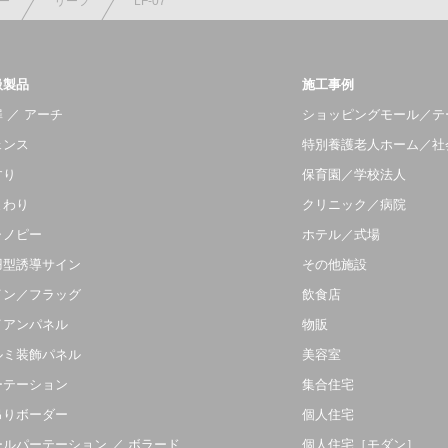
ー
リーフ
LF-07
扱製品
施工事例
 ／ アーチ
ショッピングモール／テ
ェンス
特別養護老人ホーム／社
すり
保育園／学校法人
まわり
クリニック／病院
ャノピー
ホテル／式場
羽型誘導サイン
その他施設
イン／フラッグ
飲食店
イアンパネル
物販
ルミ装飾パネル
美容室
ーテーション
集合住宅
吊りボーダー
個人住宅
ールパーテーション ／ ボラード
個人住宅［モダン］