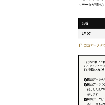
※
データが開けな
品番
LF-07
図面データダ
下記の内容にご
をさせていただ
ドが開始された
図面データの
図面データを
的とした配布
禁じます。
図面データは
あり、最新の