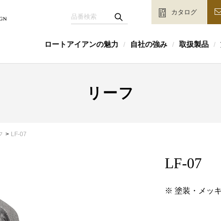
カタログ
ロートアイアンの魅力
自社の強み
取扱製品
/
/
/
リーフ
フ
LF-07
LF-07
※ 塗装・メッ