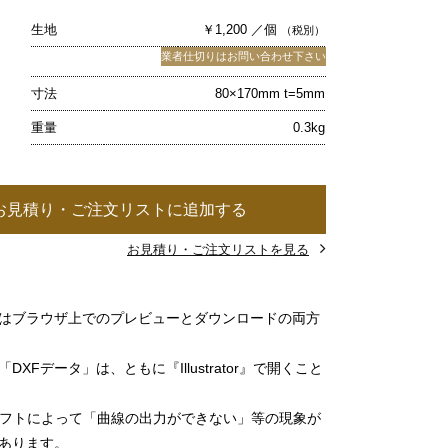
生地
￥1,200 ／個
（税別）
業者仕切りはお問い合わせ下さい
寸法
80×170mm t=5mm
重量
0.3kg
お見積り・ご注文リストに追加する
お見積り・ご注文リストを見る
」はブラウザ上でのプレビューとダウンロードの両方
DXFデータ」は、ともに『Illustrator』で開くこと
ソフトによって「曲線の出力ができない」等の現象が
あります。