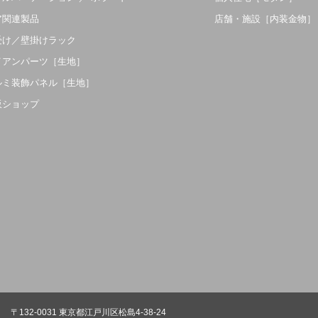
ア関連製品
店舗・施設［内装金物］
受け／壁掛けラック
イアンパーツ［生地］
ルミ装飾パネル［生地］
販ショップ
〒132-0031 東京都江戸川区松島4-38-24