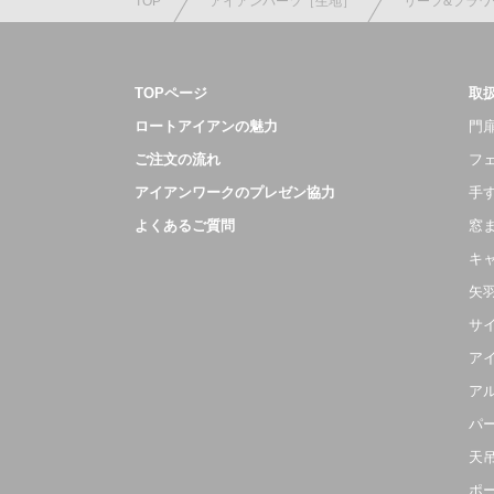
TOP
アイアンパーツ［生地］
リーフ&フラワ
TOPページ
取
ロートアイアンの魅力
門扉
ご注文の流れ
フ
アイアンワークのプレゼン協力
手
よくあるご質問
窓
キ
矢
サ
ア
ア
パ
天
ポ