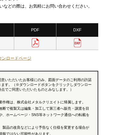
いなどの際は、お気軽にお問い合わせください。
PDF
DXF
ウンロードページ
同意いただいたお客様にのみ、図面データのご利用の許諾
きます。（※ダウンロードボタンをクリックしダウンロー
時点でご同意いただいたものとみなします。）
著作権は、株式会社メタルクリエイトに帰属します。
無断で複製又は編集・加工して第三者へ販売・譲渡を目
や、ホームページ・SNS等ネットワーク通信への転載を
、製品の改良などにより予告なく仕様を変更する場合が
情報ではない可能性があります。