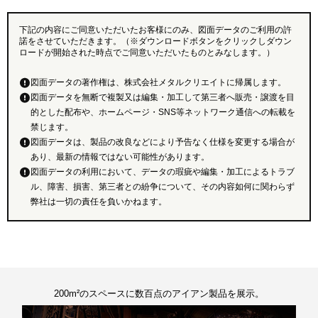
下記の内容にご同意いただいたお客様にのみ、図面データのご利用の許
諾をさせていただきます。（※ダウンロードボタンをクリックしダウン
ロードが開始された時点でご同意いただいたものとみなします。）
図面データの著作権は、株式会社メタルクリエイトに帰属します。
図面データを無断で複製又は編集・加工して第三者へ販売・譲渡を目
的とした配布や、ホームページ・SNS等ネットワーク通信への転載を
禁じます。
図面データは、製品の改良などにより予告なく仕様を変更する場合が
あり、最新の情報ではない可能性があります。
図面データの利用において、データの瑕疵や編集・加工によるトラブ
ル、障害、損害、第三者との紛争について、その内容如何に関わらず
弊社は一切の責任を負いかねます。
200m²のスペースに数百点のアイアン製品を展示。