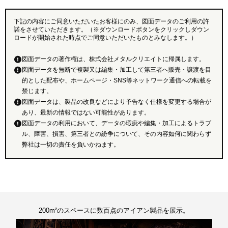
下記の内容にご同意いただいたお客様にのみ、図面データのご利用の許
諾をさせていただきます。（※ダウンロードボタンをクリックしダウン
ロードが開始された時点でご同意いただいたものとみなします。）
図面データの著作権は、株式会社メタルクリエイトに帰属します。
図面データを無断で複製又は編集・加工して第三者へ販売・譲渡を目
的とした配布や、ホームページ・SNS等ネットワーク通信への転載を
禁じます。
図面データは、製品の改良などにより予告なく仕様を変更する場合が
あり、最新の情報ではない可能性があります。
図面データの利用において、データの瑕疵や編集・加工によるトラブ
ル、障害、損害、第三者との紛争について、その内容如何に関わらず
弊社は一切の責任を負いかねます。
200m²のスペースに数百点のアイアン製品を展示。