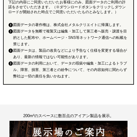
下記の内容にご同意いただいたお客様にのみ、図面データのご利用の許
諾をさせていただきます。（※ダウンロードボタンをクリックしダウン
ロードが開始された時点でご同意いただいたものとみなします。）
図面データの著作権は、株式会社メタルクリエイトに帰属します。
図面データを無断で複製又は編集・加工して第三者へ販売・譲渡を目
的とした配布や、ホームページ・SNS等ネットワーク通信への転載を
禁じます。
図面データは、製品の改良などにより予告なく仕様を変更する場合が
あり、最新の情報ではない可能性があります。
図面データの利用において、データの瑕疵や編集・加工によるトラブ
ル、障害、損害、第三者との紛争について、その内容如何に関わらず
弊社は一切の責任を負いかねます。
200m²のスペースに数百点のアイアン製品を展示。