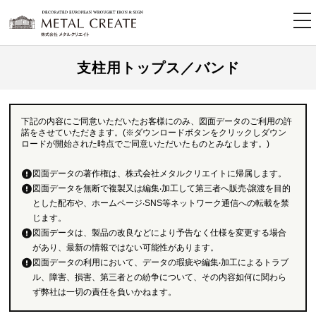
tog
nav
支柱用トップス／バンド
下記の内容にご同意いただいたお客様にのみ、図面データのご利用の許
諾をさせていただきます。(※ダウンロードボタンをクリックしダウン
ロードが開始された時点でご同意いただいたものとみなします。)
図面データの著作権は、株式会社メタルクリエイトに帰属します。
図面データを無断で複製又は編集‧加工して第三者へ販売‧譲渡を目的
とした配布や、ホームページ‧SNS等ネットワーク通信への転載を禁
じます。
図面データは、製品の改良などにより予告なく仕様を変更する場合
があり、最新の情報ではない可能性があります。
図面データの利用において、データの瑕疵や編集‧加工によるトラブ
ル、障害、損害、第三者との紛争について、その内容如何に関わら
ず弊社は一切の責任を負いかねます。