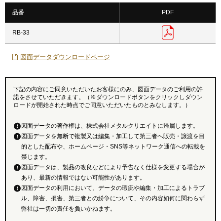
品番
PDF
RB-33
図面データダウンロードページ
下記の内容にご同意いただいたお客様にのみ、図面データのご利用の許
諾をさせていただきます。（※ダウンロードボタンをクリックしダウン
ロードが開始された時点でご同意いただいたものとみなします。）
図面データの著作権は、株式会社メタルクリエイトに帰属します。
図面データを無断で複製又は編集・加工して第三者へ販売・譲渡を目
的とした配布や、ホームページ・SNS等ネットワーク通信への転載を
禁じます。
図面データは、製品の改良などにより予告なく仕様を変更する場合が
あり、最新の情報ではない可能性があります。
図面データの利用において、データの瑕疵や編集・加工によるトラブ
ル、障害、損害、第三者との紛争について、その内容如何に関わらず
弊社は一切の責任を負いかねます。