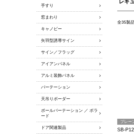
レギ
手すり
窓まわり
全35製
キャノピー
矢羽型誘導サイン
サイン／フラッグ
アイアンパネル
アルミ装飾パネル
パーテーション
天吊りボーダー
ポールパーテーション ／ ボラ
ード
プレー
ドア関連製品
SB-P12