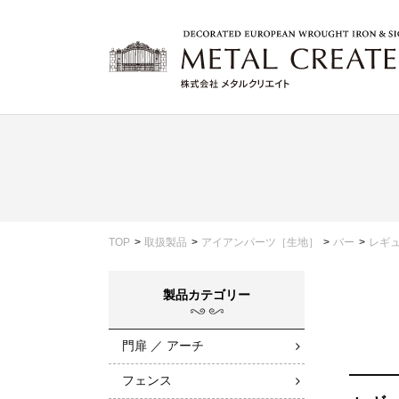
TOP
取扱製品
アイアンパーツ［生地］
バー
レギ
製品カテゴリー
門扉 ／ アーチ
フェンス