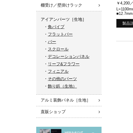
￥4,200
棚受け／壁掛けラック
L=1100m
■12.7mm
アイアンパーツ［生地］
製品
角パイプ
フラットバー
バー
スクロール
デコレーションパネル
リーフ&フラワー
フィニアル
その他のパーツ
飾り鋲（生地）
アルミ装飾パネル［生地］
直販ショップ