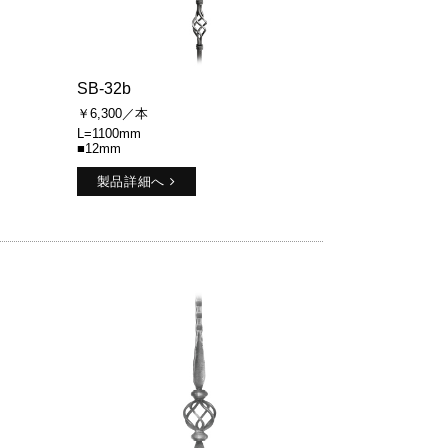
SB-32b
￥6,300／本
L=1100mm
■12mm
製品詳細へ