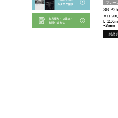
プレー
SB-P25
￥11,20
L=1100m
■25mm
製品