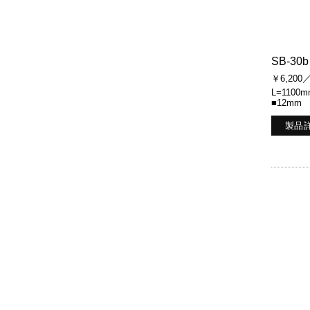
SB-30b
￥6,200
L=1100m
■12mm
製品