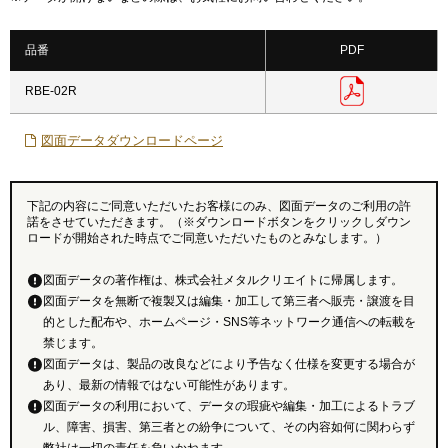
品番
PDF
RBE-02R
図面データダウンロードページ
下記の内容にご同意いただいたお客様にのみ、図面データのご利用の許
諾をさせていただきます。（※ダウンロードボタンをクリックしダウン
ロードが開始された時点でご同意いただいたものとみなします。）
図面データの著作権は、株式会社メタルクリエイトに帰属します。
図面データを無断で複製又は編集・加工して第三者へ販売・譲渡を目
的とした配布や、ホームページ・SNS等ネットワーク通信への転載を
禁じます。
図面データは、製品の改良などにより予告なく仕様を変更する場合が
あり、最新の情報ではない可能性があります。
図面データの利用において、データの瑕疵や編集・加工によるトラブ
ル、障害、損害、第三者との紛争について、その内容如何に関わらず