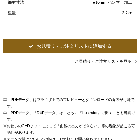
部材寸法
●16mm ハンマー加工
重量
2.2kg
お見積り・ご注文リストに追加する
お見積り・ご注文リストを見る
◎
「PDFデータ」はブラウザ上でのプレビューとダウンロードの両方が可能で
す。
◎
「PDFデータ」「DXFデータ」は、ともに『Illustrator』で開くことも可能で
す。
※
お使いのCADソフトによって「曲線の出力ができない」等の現象が起こる可
能性があります。
※
データが開けないなどの際は、お気軽にお問い合わせください。