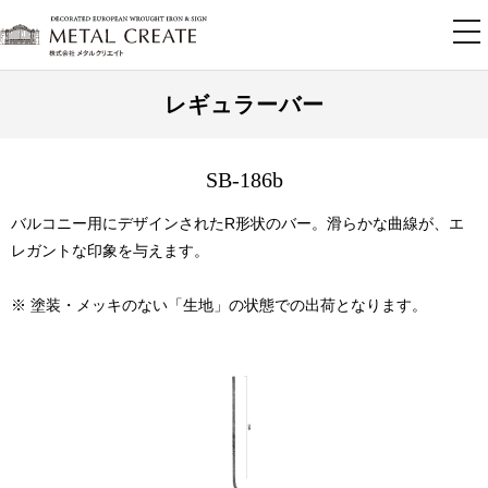
tog
nav
レギュラーバー
SB-186b
バルコニー用にデザインされたR形状のバー。滑らかな曲線が、エ
レガントな印象を与えます。
※ 塗装・メッキのない「生地」の状態での出荷となります。