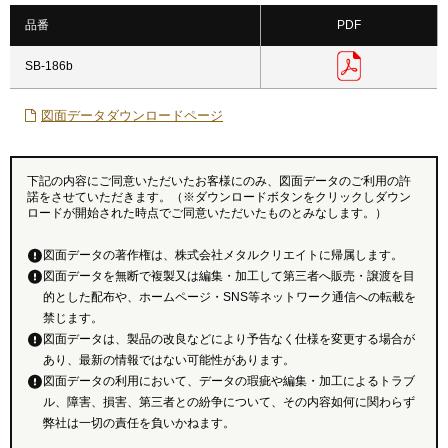
品番
PDF
SB-186b
図面データダウンロードページ
下記の内容にご同意いただいたお客様にのみ、図面データのご利用の許
諾をさせていただきます。（※ダウンロードボタンをクリックしダウン
ロードが開始された時点でご同意いただいたものとみなします。）
図面データの著作権は、株式会社メタルクリエイトに帰属します。
図面データを無断で複製又は編集・加工して第三者へ販売・譲渡を目
的とした配布や、ホームページ・SNS等ネットワーク通信への転載を
禁じます。
図面データは、製品の改良などにより予告なく仕様を変更する場合が
あり、最新の情報ではない可能性があります。
図面データの利用において、データの瑕疵や編集・加工によるトラブ
ル、障害、損害、第三者との紛争について、その内容如何に関わらず
弊社は一切の責任を負いかねます。