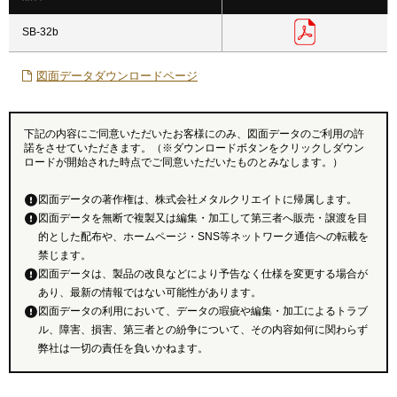
SB-32b
図面データダウンロードページ
下記の内容にご同意いただいたお客様にのみ、図面データのご利用の許
諾をさせていただきます。（※ダウンロードボタンをクリックしダウン
ロードが開始された時点でご同意いただいたものとみなします。）
図面データの著作権は、株式会社メタルクリエイトに帰属します。
図面データを無断で複製又は編集・加工して第三者へ販売・譲渡を目
的とした配布や、ホームページ・SNS等ネットワーク通信への転載を
禁じます。
図面データは、製品の改良などにより予告なく仕様を変更する場合が
あり、最新の情報ではない可能性があります。
図面データの利用において、データの瑕疵や編集・加工によるトラブ
ル、障害、損害、第三者との紛争について、その内容如何に関わらず
弊社は一切の責任を負いかねます。