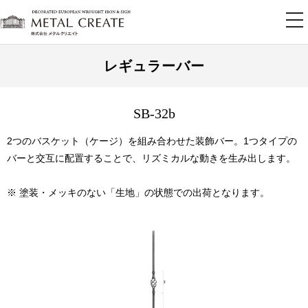
tog
nav
レギュラーバー
SB-32b
2つのバスケット（ケージ）を組み合わせた装飾バー。1つタイプの
バーと交互に配置することで、リズミカルな動きを生み出します。
※ 塗装・メッキのない「生地」の状態での出荷となります。