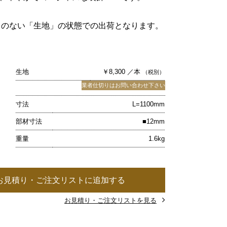
キのない「生地」の状態での出荷となります。
生地
￥8,300 ／本
（税別）
業者仕切りはお問い合わせ下さい
寸法
L=1100mm
部材寸法
■12mm
重量
1.6kg
お見積り・ご注文リストに追加する
お見積り・ご注文リストを見る