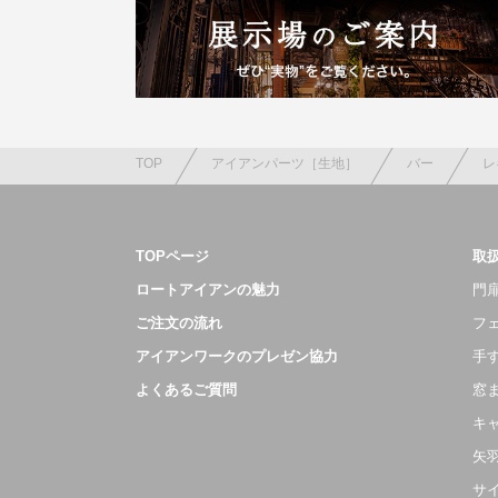
TOP
アイアンパーツ［生地］
バー
レ
TOPページ
取
ロートアイアンの魅力
門扉
ご注文の流れ
フ
アイアンワークのプレゼン協力
手
よくあるご質問
窓
キ
矢
サ