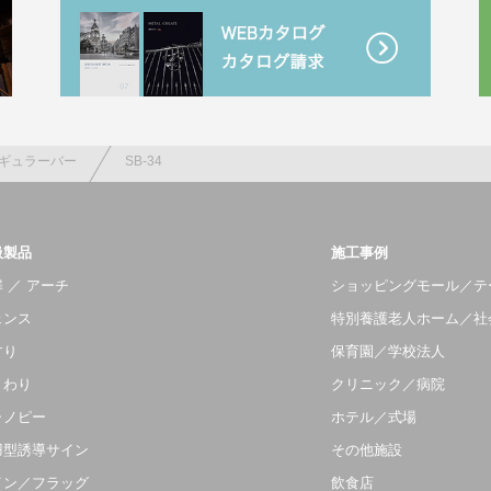
ギュラーバー
SB-34
扱製品
施工事例
 ／ アーチ
ショッピングモール／テ
ェンス
特別養護老人ホーム／社
すり
保育園／学校法人
まわり
クリニック／病院
ャノピー
ホテル／式場
羽型誘導サイン
その他施設
イン／フラッグ
飲食店