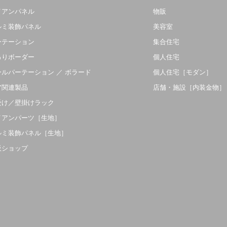
イアンパネル
物販
ルミ装飾パネル
美容室
ーテーション
集合住宅
吊りボーダー
個人住宅
ールパーテーション ／ ボラード
個人住宅［モダン］
ア関連製品
店舗・施設［内装金物］
受け／壁掛けラック
イアンパーツ［生地］
ルミ装飾パネル［生地］
販ショップ