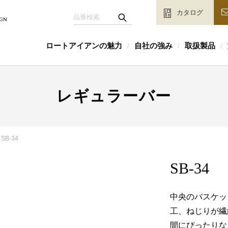
カタログ
ロートアイアンの魅力
自社の強み
取扱製品
/
/
/
レギュラーバー
SB-34
SB-34
中央のバスケッ
工、ねじりが繊
間にぴったりな