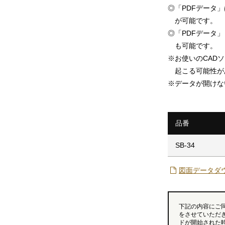
◎
「PDFデータ
が可能です。
◎
「PDFデータ」「
も可能です。
※
お使いのCAD
起こる可能性が
※
データが開けな
品番
SB-34
図面データダ
下記の内容にご
をさせていただ
ドが開始された