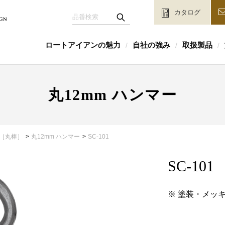
カタログ
ロートアイアンの魅力
自社の強み
取扱製品
/
/
/
丸12mm ハンマー
［丸棒］
丸12mm ハンマー
SC-101
SC-101
※ 塗装・メッ