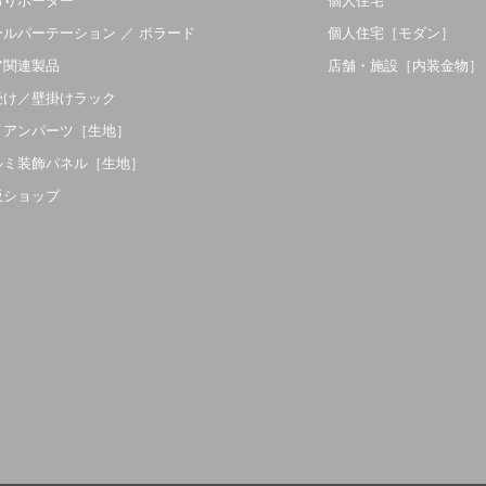
吊りボーダー
個人住宅
ールパーテーション ／ ボラード
個人住宅［モダン］
ア関連製品
店舗・施設［内装金物］
受け／壁掛けラック
イアンパーツ［生地］
ルミ装飾パネル［生地］
販ショップ