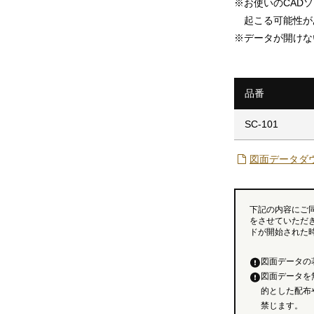
※
お使いのCAD
起こる可能性が
※
データが開けな
品番
SC-101
図面データダ
下記の内容にご
をさせていただ
ドが開始された
図面データの
図面データを
的とした配布
禁じます。