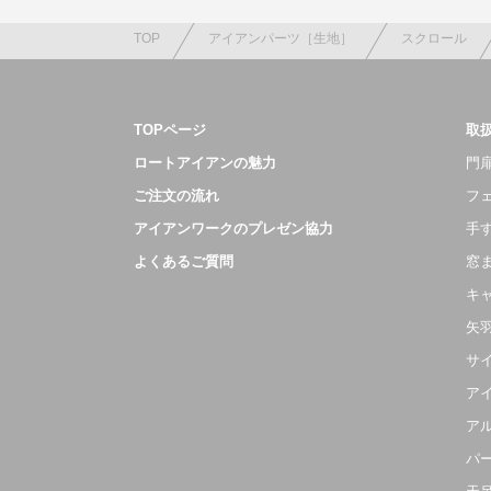
TOP
アイアンパーツ［生地］
スクロール
TOPページ
取
ロートアイアンの魅力
門扉
ご注文の流れ
フ
アイアンワークのプレゼン協力
手
よくあるご質問
窓
キ
矢
サ
ア
ア
パ