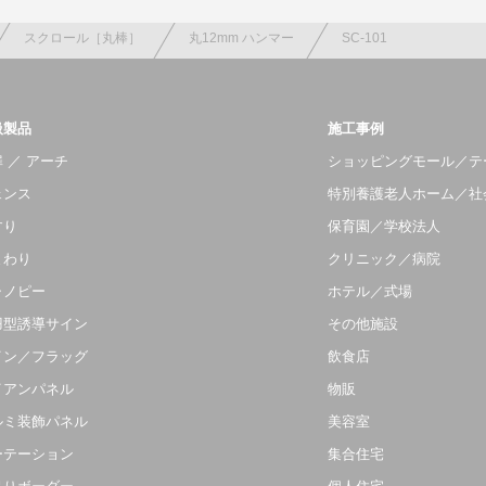
スクロール［丸棒］
丸12mm ハンマー
SC-101
扱製品
施工事例
 ／ アーチ
ショッピングモール／テ
ェンス
特別養護老人ホーム／社
すり
保育園／学校法人
まわり
クリニック／病院
ャノピー
ホテル／式場
羽型誘導サイン
その他施設
イン／フラッグ
飲食店
イアンパネル
物販
ルミ装飾パネル
美容室
ーテーション
集合住宅