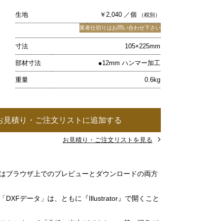
生地
￥2,040 ／個
（税別）
業者仕切りはお問い合わせ下さい
寸法
105×225mm
部材寸法
●12mm ハンマー加工
重量
0.6kg
お見積り・ご注文リストに追加する
お見積り・ご注文リストを見る
」はブラウザ上でのプレビューとダウンロードの両方
DXFデータ」は、ともに『Illustrator』で開くこと