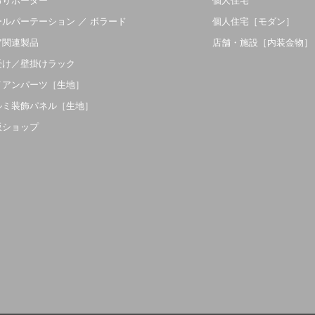
吊りボーダー
個人住宅
ールパーテーション ／ ボラード
個人住宅［モダン］
ア関連製品
店舗・施設［内装金物］
受け／壁掛けラック
イアンパーツ［生地］
ルミ装飾パネル［生地］
販ショップ