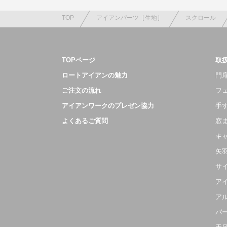
TOP
アイアンパーツ［生地］
スクロール
TOPページ
取
ロートアイアンの魅力
門扉
ご注文の流れ
フ
アイアンワークのプレゼン協力
手
よくあるご質問
窓
キ
矢
サ
ア
ア
パ