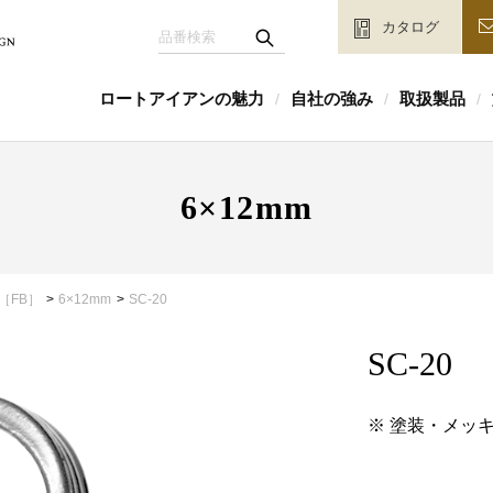
カタログ
ロートアイアンの魅力
自社の強み
取扱製品
/
/
/
6×12mm
［FB］
6×12mm
SC-20
SC-20
※ 塗装・メッ