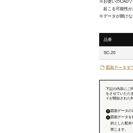
※
お使いのCAD
起こる可能性が
※
データが開けな
品番
SC-20
図面データダ
下記の内容にご
をさせていただ
ドが開始された
図面データの
図面データを
的とした配布
禁じます。