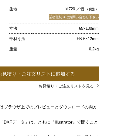
生地
￥720 ／個
（税別）
業者仕切りはお問い合わせ下さい
寸法
65×100mm
部材寸法
FB 6×12mm
重量
0.2kg
お見積り・ご注文リストに追加する
お見積り・ご注文リストを見る
」はブラウザ上でのプレビューとダウンロードの両方
DXFデータ」は、ともに『Illustrator』で開くこと