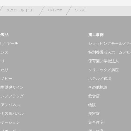
スクロール［FB］
6×12mm
SC-20
扱製品
施工事例
 ／ アーチ
ショッピングモール／テ
ェンス
特別養護老人ホーム／社
すり
保育園／学校法人
まわり
クリニック／病院
ャノピー
ホテル／式場
羽型誘導サイン
その他施設
イン／フラッグ
飲食店
イアンパネル
物販
ルミ装飾パネル
美容室
ーテーション
集合住宅