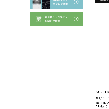
SC-21a
￥1,140
105×165
FB 6×12