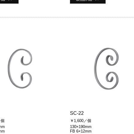
SC-22
／個
￥1,600／個
mm
130×190mm
mm
FB 6×12mm