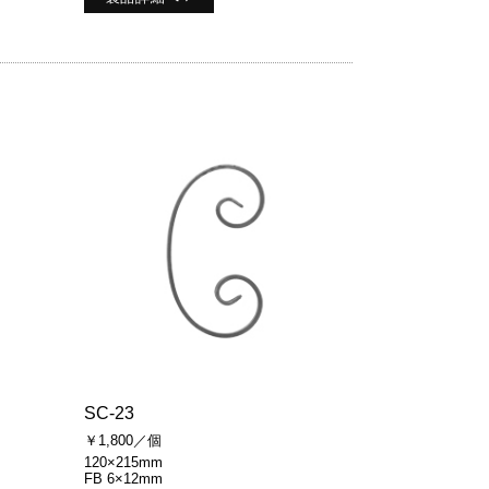
SC-23
￥1,800／個
120×215mm
FB 6×12mm