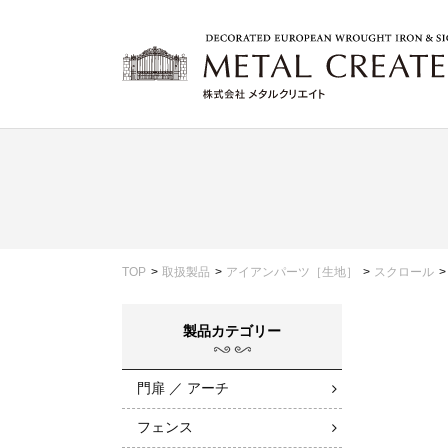
TOP
取扱製品
アイアンパーツ［生地］
スクロール
製品カテゴリー
門扉 ／ アーチ
フェンス