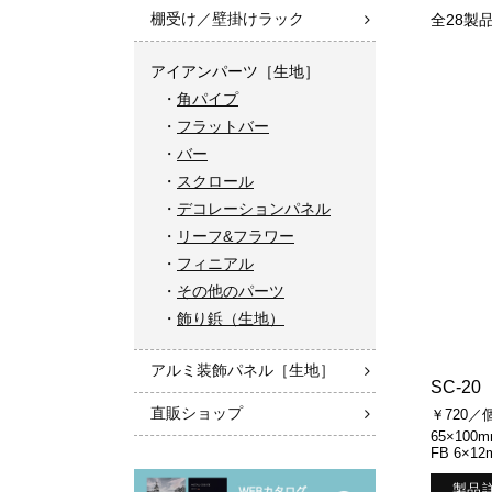
棚受け／壁掛けラック
全28製
アイアンパーツ［生地］
角パイプ
フラットバー
バー
スクロール
デコレーションパネル
リーフ&フラワー
フィニアル
その他のパーツ
飾り鋲（生地）
アルミ装飾パネル［生地］
SC-20
直販ショップ
￥720／
65×100
FB 6×12
製品