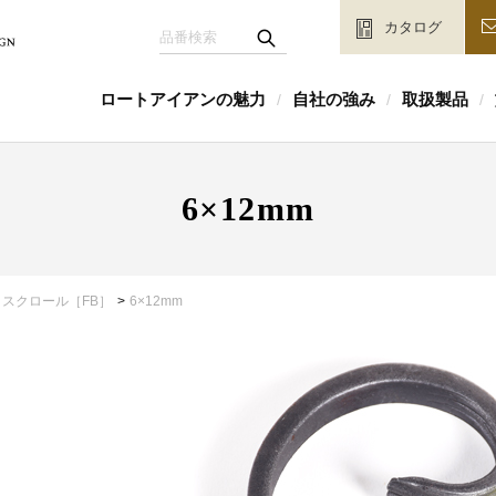
カタログ
ロートアイアンの魅力
自社の強み
取扱製品
/
/
/
6×12mm
スクロール［FB］
6×12mm