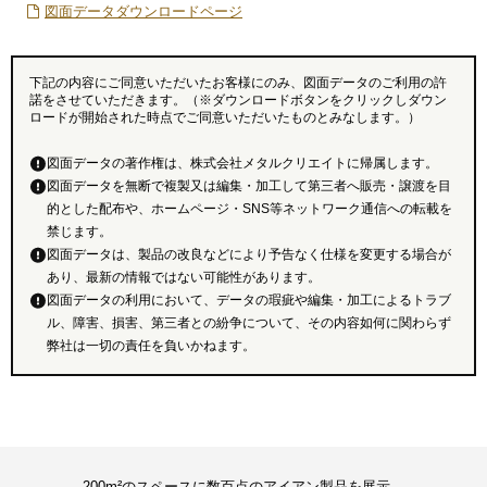
図面データダウンロードページ
下記の内容にご同意いただいたお客様にのみ、図面データのご利用の許
諾をさせていただきます。（※ダウンロードボタンをクリックしダウン
ロードが開始された時点でご同意いただいたものとみなします。）
図面データの著作権は、株式会社メタルクリエイトに帰属します。
図面データを無断で複製又は編集・加工して第三者へ販売・譲渡を目
的とした配布や、ホームページ・SNS等ネットワーク通信への転載を
禁じます。
図面データは、製品の改良などにより予告なく仕様を変更する場合が
あり、最新の情報ではない可能性があります。
図面データの利用において、データの瑕疵や編集・加工によるトラブ
ル、障害、損害、第三者との紛争について、その内容如何に関わらず
弊社は一切の責任を負いかねます。
200m²のスペースに数百点のアイアン製品を展示。