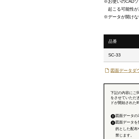
※
お使いのCAD
起こる可能性が
※
データが開けな
品番
SC-33
図面データダ
下記の内容にご
をさせていただ
ドが開始された
図面データの
図面データを
的とした配布
禁じます。