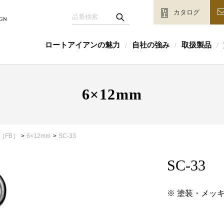
カタログ
ロートアイアンの魅力
自社の強み
取扱製品
/
/
/
6×12mm
［FB］
6×12mm
SC-33
SC-33
※ 塗装・メッ