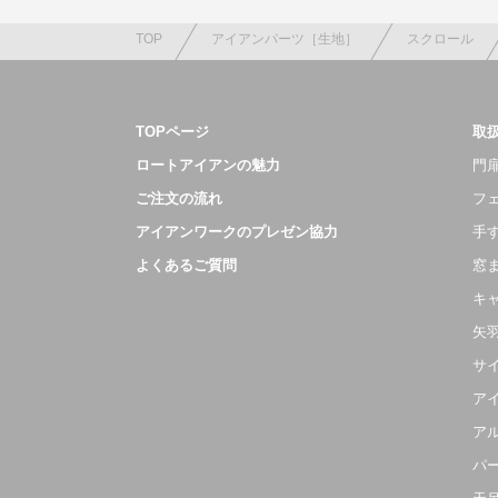
TOP
アイアンパーツ［生地］
スクロール
TOPページ
取
ロートアイアンの魅力
門扉
ご注文の流れ
フ
アイアンワークのプレゼン協力
手
よくあるご質問
窓
キ
矢
サ
ア
ア
パ