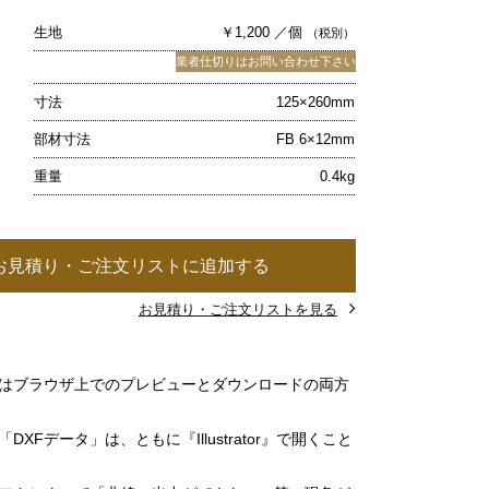
生地
￥1,200 ／個
（税別）
業者仕切りはお問い合わせ下さい
寸法
125×260mm
部材寸法
FB 6×12mm
重量
0.4kg
お見積り・ご注文リストに追加する
お見積り・ご注文リストを見る
」はブラウザ上でのプレビューとダウンロードの両方
DXFデータ」は、ともに『Illustrator』で開くこと