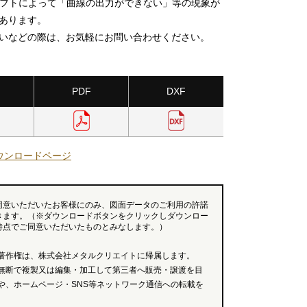
ソフトによって「曲線の出力ができない」等の現象が
あります。
いなどの際は、お気軽にお問い合わせください。
PDF
DXF
ウンロードページ
同意いただいたお客様にのみ、図面データのご利用の許諾
きます。（※ダウンロードボタンをクリックしダウンロー
時点でご同意いただいたものとみなします。）
著作権は、株式会社メタルクリエイトに帰属します。
無断で複製又は編集・加工して第三者へ販売・譲渡を目
や、ホームページ・SNS等ネットワーク通信への転載を