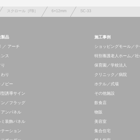
スクロール［FB］
6×12mm
SC-33
扱製品
施工事例
 ／ アーチ
ショッピングモール／テ
ェンス
特別養護老人ホーム／社
すり
保育園／学校法人
まわり
クリニック／病院
ャノピー
ホテル／式場
羽型誘導サイン
その他施設
イン／フラッグ
飲食店
イアンパネル
物販
ルミ装飾パネル
美容室
ーテーション
集合住宅