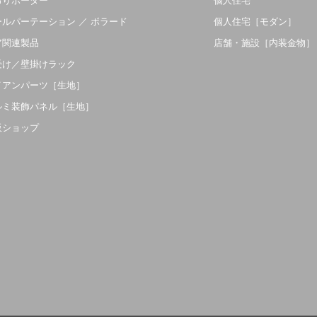
吊りボーダー
個人住宅
ールパーテーション ／ ボラード
個人住宅［モダン］
ア関連製品
店舗・施設［内装金物］
受け／壁掛けラック
イアンパーツ［生地］
ルミ装飾パネル［生地］
販ショップ