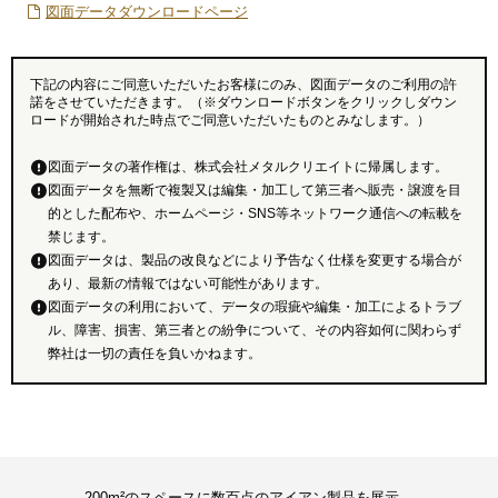
図面データダウンロードページ
下記の内容にご同意いただいたお客様にのみ、図面データのご利用の許
諾をさせていただきます。（※ダウンロードボタンをクリックしダウン
ロードが開始された時点でご同意いただいたものとみなします。）
図面データの著作権は、株式会社メタルクリエイトに帰属します。
図面データを無断で複製又は編集・加工して第三者へ販売・譲渡を目
的とした配布や、ホームページ・SNS等ネットワーク通信への転載を
禁じます。
図面データは、製品の改良などにより予告なく仕様を変更する場合が
あり、最新の情報ではない可能性があります。
図面データの利用において、データの瑕疵や編集・加工によるトラブ
ル、障害、損害、第三者との紛争について、その内容如何に関わらず
弊社は一切の責任を負いかねます。
200m²のスペースに数百点のアイアン製品を展示。