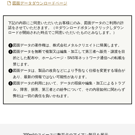
図面データダウンロードページ
下記の内容にご同意いただいたお客様にのみ、図面データのご利用の許
諾をさせていただきます。（※ダウンロードボタンをクリックしダウン
ロードが開始された時点でご同意いただいたものとみなします。）
図面データの著作権は、株式会社メタルクリエイトに帰属します。
図面データを無断で複製又は編集・加工して第三者へ販売・譲渡を目
的とした配布や、ホームページ・SNS等ネットワーク通信への転載を
禁じます。
図面データは、製品の改良などにより予告なく仕様を変更する場合が
あり、最新の情報ではない可能性があります。
図面データの利用において、データの瑕疵や編集・加工によるトラブ
ル、障害、損害、第三者との紛争について、その内容如何に関わらず
弊社は一切の責任を負いかねます。
200m²のスペースに数百点のアイアン製品を展示。