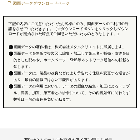
図面データダウンロードページ
下記の内容にご同意いただいたお客様にのみ、図面データのご利用の許
諾をさせていただきます。（※ダウンロードボタンをクリックしダウン
ロードが開始された時点でご同意いただいたものとみなします。）
図面データの著作権は、株式会社メタルクリエイトに帰属します。
図面データを無断で複製又は編集・加工して第三者へ販売・譲渡を目
的とした配布や、ホームページ・SNS等ネットワーク通信への転載を
禁じます。
図面データは、製品の改良などにより予告なく仕様を変更する場合が
あり、最新の情報ではない可能性があります。
図面データの利用において、データの瑕疵や編集・加工によるトラブ
ル、障害、損害、第三者との紛争について、その内容如何に関わらず
弊社は一切の責任を負いかねます。
200m²のスペースに数百点のアイアン製品を展示。