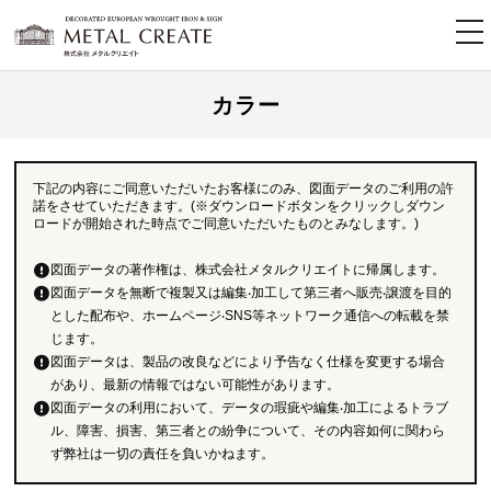
tog
nav
カラー
下記の内容にご同意いただいたお客様にのみ、図面データのご利用の許
諾をさせていただきます。(※ダウンロードボタンをクリックしダウン
ロードが開始された時点でご同意いただいたものとみなします。)
図面データの著作権は、株式会社メタルクリエイトに帰属します。
図面データを無断で複製又は編集‧加工して第三者へ販売‧譲渡を目的
とした配布や、ホームページ‧SNS等ネットワーク通信への転載を禁
じます。
図面データは、製品の改良などにより予告なく仕様を変更する場合
があり、最新の情報ではない可能性があります。
図面データの利用において、データの瑕疵や編集‧加工によるトラブ
ル、障害、損害、第三者との紛争について、その内容如何に関わら
ず弊社は一切の責任を負いかねます。