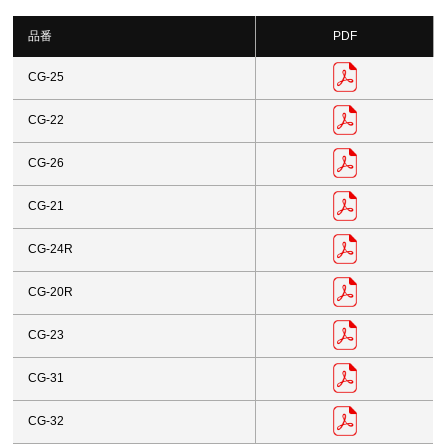
品番
PDF
CG-25
CG-22
CG-26
CG-21
CG-24R
CG-20R
CG-23
CG-31
CG-32