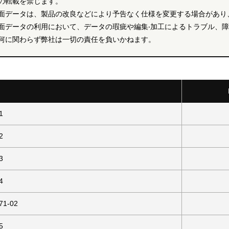
の転載を禁じます。
面データは、製品の改良などにより予告なく仕様を変更する場合があり
面データの利用において、データの瑕疵や編集‧加工によるトラブル、
何に関わらず弊社は一切の責任を負いかねます。
1
2
3
4
71-02
5