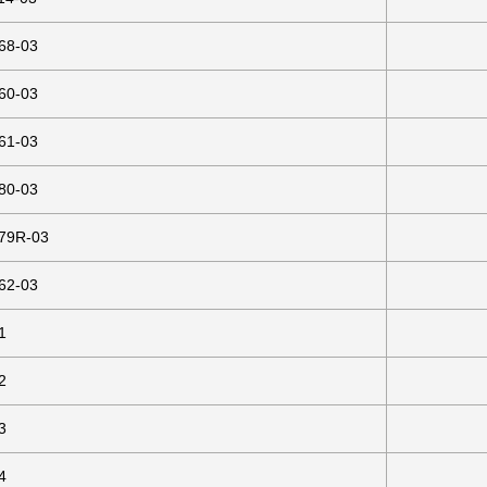
68-03
60-03
61-03
80-03
79R-03
62-03
1
2
3
4