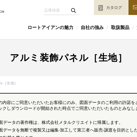
カタログ
ロートアイアンの魅力
自社の強み
取扱製品
/
/
/
アルミ装飾パネル［生地］
ル［生地］
の内容にご同意いただいたお客様にのみ、図面データのご利用の許諾を
ックしダウンロードが開始された時点でご同意いただいたものとみなしま
面データの著作権は、株式会社メタルクリエイトに帰属します。
面データを無断で複製又は編集‧加工して第三者へ販売‧譲渡を目的とした