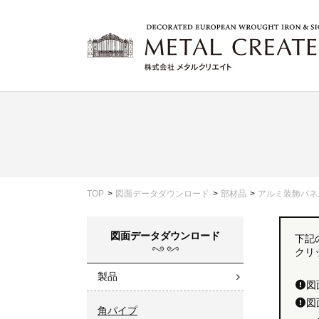
TOP
図面データダウンロード
部材品
アルミ装飾パネ
図面データダウンロード
下記
クリ
製品
図
図
角パイプ