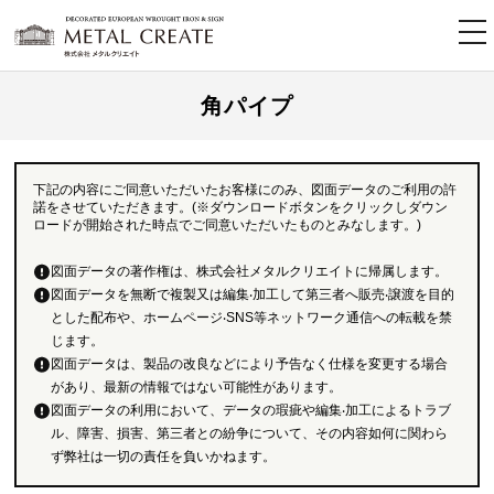
tog
nav
角パイプ
下記の内容にご同意いただいたお客様にのみ、図面データのご利用の許
諾をさせていただきます。(※ダウンロードボタンをクリックしダウン
ロードが開始された時点でご同意いただいたものとみなします。)
図面データの著作権は、株式会社メタルクリエイトに帰属します。
図面データを無断で複製又は編集‧加工して第三者へ販売‧譲渡を目的
とした配布や、ホームページ‧SNS等ネットワーク通信への転載を禁
じます。
図面データは、製品の改良などにより予告なく仕様を変更する場合
があり、最新の情報ではない可能性があります。
図面データの利用において、データの瑕疵や編集‧加工によるトラブ
ル、障害、損害、第三者との紛争について、その内容如何に関わら
ず弊社は一切の責任を負いかねます。