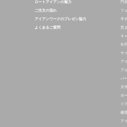
ロートアイアンの魅力
門扉
ご注文の流れ
フ
アイアンワークのプレゼン協力
手
よくあるご質問
窓
キ
矢
サ
ア
ア
パ
天
ポ
ド
棚
ア