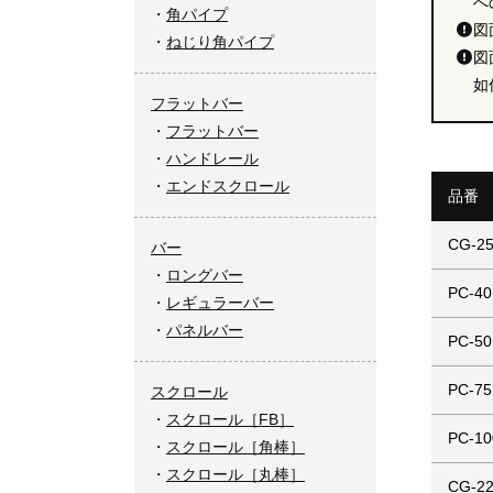
へ
角パイプ
図
ねじり角パイプ
図
如
フラットバー
フラットバー
ハンドレール
エンドスクロール
品番
CG-2
バー
ロングバー
PC-40
レギュラーバー
パネルバー
PC-50
PC-75
スクロール
スクロール［FB］
PC-10
スクロール［角棒］
スクロール［丸棒］
CG-2