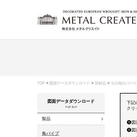
TOP
図面データダウンロード
部材品
その他のパーツ
図面データダウンロード
下記
クリ
製品
図
図
角パイプ