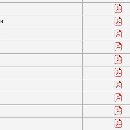
0R
3
1
2