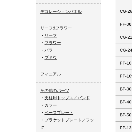
CG-2
デコレーションパネル
FP-08
リーフ&フラワー
リーフ
CG-2
フラワー
バラ
CG-2
ブドウ
FP-10
フィニアル
FP-10
BP-30
その他のパーツ
支柱用トップス／バンド
BP-40
カラー
ベースプレート
BP-50
ブラケットプレート／フッ
ク
FP-13