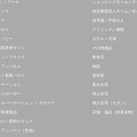
 ／ アーチ
ショッピングモール／テ
ェンス
特別養護老人ホーム／社
すり
保育園／学校法人
まわり
クリニック／病院
ャノピー
ホテル／式場
羽型誘導サイン
その他施設
イン／フラッグ
飲食店
イアンパネル
物販
ルミ装飾パネル
美容室
ーテーション
集合住宅
吊りボーダー
個人住宅
ールパーテーション ／ ボラード
個人住宅［モダン］
ア関連製品
店舗・施設［内装金物］
受け／壁掛けラック
イアンパーツ［生地］