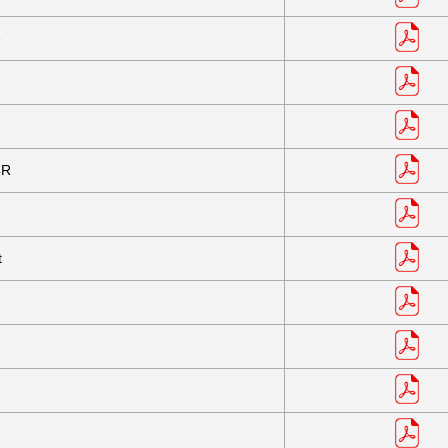
6
1
4R
t