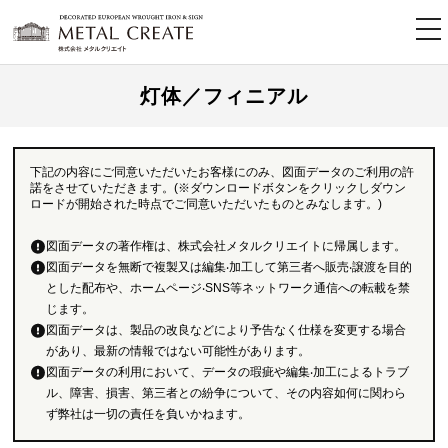
tog
nav
灯体／フィニアル
下記の内容にご同意いただいたお客様にのみ、図面データのご利用の許
諾をさせていただきます。(※ダウンロードボタンをクリックしダウン
ロードが開始された時点でご同意いただいたものとみなします。)
図面データの著作権は、株式会社メタルクリエイトに帰属します。
図面データを無断で複製又は編集‧加工して第三者へ販売‧譲渡を目的
とした配布や、ホームページ‧SNS等ネットワーク通信への転載を禁
じます。
図面データは、製品の改良などにより予告なく仕様を変更する場合
があり、最新の情報ではない可能性があります。
図面データの利用において、データの瑕疵や編集‧加工によるトラブ
ル、障害、損害、第三者との紛争について、その内容如何に関わら
ず弊社は一切の責任を負いかねます。