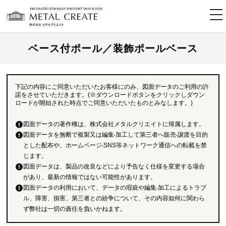
tog
nav
ベース付ポール／装飾ポールベース
下記の内容にご同意いただいたお客様にのみ、図面データのご利用の許
諾をさせていただきます。(※ダウンロードボタンをクリックしダウン
ロードが開始された時点でご同意いただいたものとみなします。)
図面データの著作権は、株式会社メタルクリエイトに帰属します。
図面データを無断で複製又は編集‧加工して第三者へ販売‧譲渡を目的
とした配布や、ホームページ‧SNS等ネットワーク通信への転載を禁
じます。
図面データは、製品の改良などにより予告なく仕様を変更する場合
があり、最新の情報ではない可能性があります。
図面データの利用において、データの瑕疵や編集‧加工によるトラブ
ル、障害、損害、第三者との紛争について、その内容如何に関わら
ず弊社は一切の責任を負いかねます。